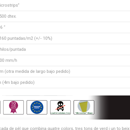
icrostrips”
500 dtex.
6 “
.160 puntadas/m2 (+/- 10%)
hilos/puntada
500 mm/h
m (otra medida de largo bajo pedido)
 (4m bajo pedido)
ada de pèl que combina quatre colors, tres tons de verd i un to beix 