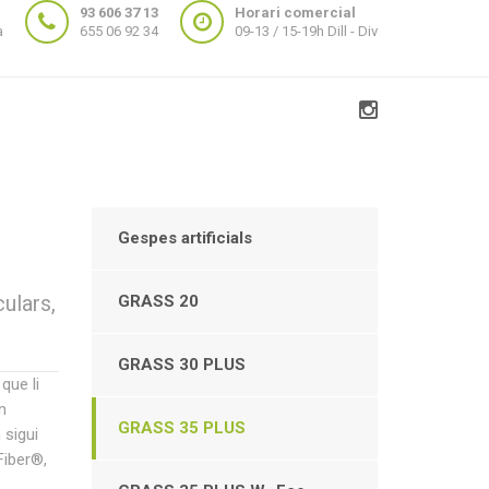
93 606 37 13
Horari comercial
a
655 06 92 34
09-13 / 15-19h Dill - Div
Gespes artificials
ulars,
GRASS 20
GRASS 30 PLUS
que li
n
GRASS 35 PLUS
 sigui
Fiber®,