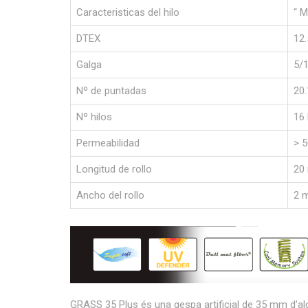
Caracteristicas del hilo
“ M
DTEX
12.
Galga
5/1
Nº de puntadas
20
Nº hilos
16 
Permeabilidad
> 
Longitud de rollo
20 
Ancho del rollo
2 m
GRASS 35 Plus és una gespa artificial de 35 mm d'alç