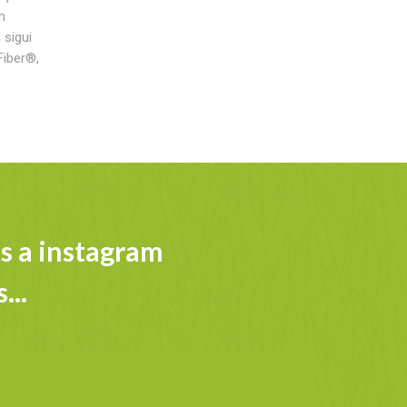
n
 sigui
Fiber®,
s a instagram
...