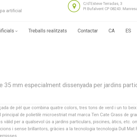
C/d'Esteve Terradas, 3
PI Bufalvent CP 08243. Manres
pa artificial
ficials
Treballs realitzats
Contactar
CA
ES
de 35 mm especialment dissenyada per jardins partic
ada de pèl que combina quatre colors, tres tons de verd i un to beix 
l principal de polietilè microestriat mat marca Ten Cate Grass de gra
vàlid per a qualsevol ús a jardins particulars, piscines, àtics, etc. on
cions i sense brillantors, gràcies a la tecnologia tecnologia Dull Mat 
premisses.